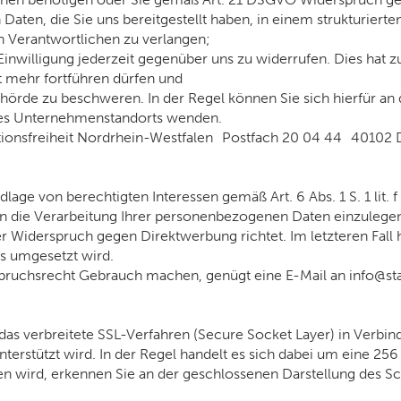
ten, die Sie uns bereitgestellt haben, in einem strukturiert
n Verantwortlichen zu verlangen;
inwilligung jederzeit gegenüber uns zu widerrufen. Dies hat zu
ht mehr fortführen dürfen und
hörde zu beschweren. In der Regel können Sie sich hierfür an 
eres Unternehmenstandorts wenden.
tionsfreiheit Nordrhein-Westfalen Postfach 20 04 44 40102 
age von berechtigten Interessen gemäß Art. 6 Abs. 1 S. 1 lit.
die Verarbeitung Ihrer personenbezogenen Daten einzulegen, 
r Widerspruch gegen Direktwerbung richtet. Im letzteren Fall 
s umgesetzt wird.
ruchsrecht Gebrauch machen, genügt eine E-Mail an info@staf
s verbreitete SSL-Verfahren (Secure Socket Layer) in Verbin
terstützt wird. In der Regel handelt es sich dabei um eine 256
ragen wird, erkennen Sie an der geschlossenen Darstellung des