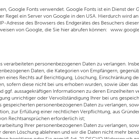
ten, Google Fonts verwendet. Google Fonts ist ein Dienst der G
der Regel ein Server von Google in den USA. Hierdurch wird an
e IP-Adresse des Browsers des Endgerätes des Besuchers diese
inweisen von Google, die Sie hier abrufen können: www.goo
s verarbeiteten personenbezogenen Daten zu verlangen. Insbe
nenbezogenen Daten, die Kategorien von Empfängern, gegenüb
en eines Rechts auf Berichtigung, Löschung, Einschränkung d
en, sofern diese nicht bei uns erhoben wurden, sowie über das
nd ggf. aussagekräftigen Informationen zu deren Einzelheiten v
gung unrichtiger oder Vervollständigung Ihrer bei uns gespei
s gespeicherten personenbezogenen Daten zu verlangen, sowei
on, zur Erfüllung einer rechtlichen Verpflichtung, aus Gründen
n Rechtsansprüchen erforderlich ist;
rbeitung Ihrer personenbezogenen Daten zu verlangen, soweit 
ber deren Löschung ablehnen und wir die Daten nicht mehr ben
hen benötigen oder Sie gemäß Art. 21 DSGVO Widerspruch geg