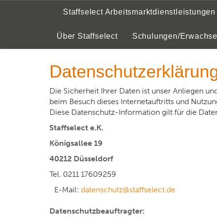
Staffselect Arbeitsmarktdienstleistungen
Staffselect Arbeitsmarktdienstleistungen
Da
Über Staffselect
Schulungen/Erwachs
Datenschutzerklärun
Die Sicherheit Ihrer Daten ist unser Anliegen un
beim Besuch dieses Internetauftritts und Nutzu
Diese Datenschutz-Information gilt für die Date
Staffselect e.K.
Königsallee 19
40212 Düsseldorf
Tel. 0211 17609259
E-Mail:
datenschutz@staffselect.de
Datenschutzbeauftragter: