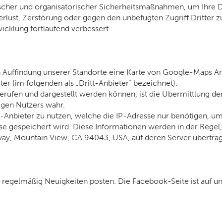
scher und organisatorischer Sicherheitsmaßnahmen, um Ihre Da
Verlust, Zerstörung oder gegen den unbefugten Zugriff Dritte
cklung fortlaufend verbessert.
n Auffindung unserer Standorte eine Karte von Google-Maps Art.
er (im folgenden als „Dritt-Anbieter“ bezeichnet).
rufen und dargestellt werden können, ist die Übermittlung de
igen Nutzers wahr.
-Anbieter zu nutzen, welche die IP-Adresse nur benötigen, um 
ise gespeichert wird. Diese Informationen werden in der Rege
ay, Mountain View, CA 94043, USA, auf deren Server übertrage
 regelmäßig Neuigkeiten posten. Die Facebook-Seite ist auf u