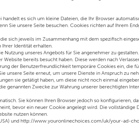
i handelt es sich um kleine Dateien, die Ihr Browser automatisc
enn Sie unsere Seite besuchen. Cookies richten auf Ihrem Endg
die sich jeweils im Zusammenhang mit dem spezifisch einges
Ihrer Identität erhalten.
 die Nutzung unseres Angebots für Sie angenehmer zu gestalten
er Website bereits besucht haben. Diese werden nach Verlassen
erung der Benutzerfreundlichkeit temporäre Cookies ein, die f
e unsere Seite erneut, um unsere Dienste in Anspruch zu nehm
ungen sie getätigt haben, um diese nicht noch einmal eingebe
ie genannten Zwecke zur Wahrung unserer berechtigten Interesse
atisch. Sie können Ihren Browser jedoch so konfigurieren, d
heint, bevor ein neuer Cookie angelegt wird. Die vollständige
Website nutzen können.
(USA) und http://www.youronlinechoices.com/uk/your-ad-choic