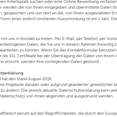
en Arbeitsplatz suchen oder eine Online Bewerbung verfassen
 werden die von Ihnen eingegeben und übermittelte Daten (bs
, gespeichert und von dort an die, von Ihnen ausgewählten Emp
orm einer zeitlich limitierten Ausschreibung ist ein 1 Jahr. D
it uns in Kontakt zu treten. Per E-Mail, per Telefon, per Kon
nbezogenen Daten, die Sie uns in diesem Rahmen freiwillig z
 bearbeiten zu können. Wenn Sie das Kontaktformular benutzen
wir die SSL Zertifikate bei der Übertragung der Daten von I
 erlischt, werden Ihre vorliegenden Daten gelöscht.
utzerklärung
d hat den Stand August 2018.
nd Angebote darüber oder aufgrund geänderter gesetzlicher 
u ändern. Die jeweils aktuelle Datenschutzerklärung kann jede
se/datenschutz/ von Ihnen abgerufen und ausgedruckt werden.
fselect beruht auf den Begrifflichkeiten, die durch den Euro