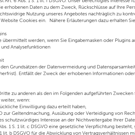
t Art. 6 Abs. 1 S. 1 lit. f DSGVO. Unser berechtigtes Interesse 
ie erhobenen Daten zu dem Zweck, Rückschlüsse auf Ihre Pers
rechtswidrige Nutzung unseres Angebotes nachträglich zu kontro
Website Cookies ein. Nähere Erläuterungen dazu erhalten Sie u
ins
übermittelt werden, wenn Sie Eingabemasken oder Plugins au
s und Analysefunktionen
it
en Grundsätzen der Datenvermeidung und Datensparsamkeit nu
rfrist). Entfällt der Zweck der erhobenen Informationen oder e
ritte zu anderen als den im Folgenden aufgeführten Zwecken fi
 weiter, wenn:
rückliche Einwilligung dazu erteilt haben,
DSGVO zur Geltendmachung, Ausübung oder Verteidigung von Rech
s schutzwürdiges Interesse an der Nichtweitergabe Ihrer Dat
 Abs. 1 S. 1 lit. c DSGVO eine gesetzliche Verpflichtung besteht,
. 1 lit. b DSGVO für die Abwicklung von Vertragsverhältnissen mit