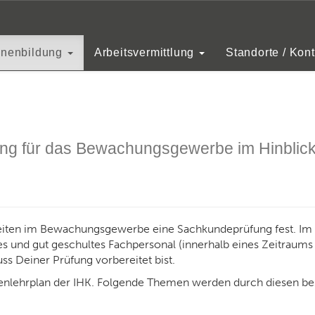
hulungen/Erwachsenenbildung
Sicherheitskurse
enenbildung
Arbeitsvermittlung
Standorte / Kont
ung für das Bewachungsgewerbe im Hinblick
keiten im Bewachungsgewerbe eine Sachkundeprüfung fest. I
es und gut geschultes Fachpersonal (innerhalb eines Zeitraums 
ss Deiner Prüfung vorbereitet bist.
menlehrplan der IHK. Folgende Themen werden durch diesen b