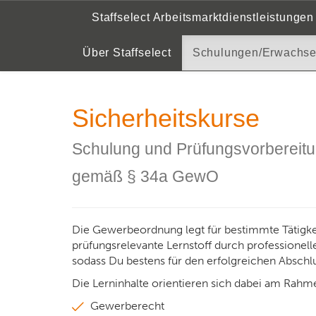
Staffselect Arbeitsmarktdienstleistungen
Previous
Staffselect Arbeitsmarktdienstleistungen
Sc
Über Staffselect
Schulungen/Erwachs
Sicherheitskurse
Schulung und Prüfungsvorbereit
gemäß § 34a GewO
Die Gewerbeordnung legt für bestimmte Tätig
prüfungsrelevante Lernstoff durch professionell
sodass Du bestens für den erfolgreichen Abschlu
Die Lerninhalte orientieren sich dabei am Rah
Gewerberecht