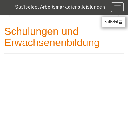
Staffselect Arbeitsmarktdienstleistungen
Togg
navig
Previous
Nex
Schulungen und
Erwachsenenbildung